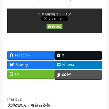
＼ 最新情報をチェック ／
Facebook
X
Bluesky
Hatena
LINE
COPY
C
Previous:
o
大地の恵み・養命百薬茶