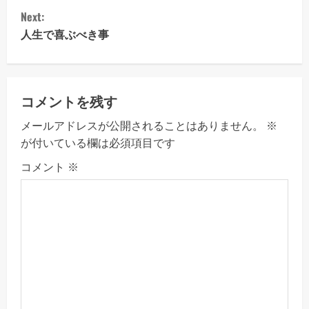
Next:
n
人生で喜ぶべき事
t
i
コメントを残す
n
メールアドレスが公開されることはありません。
※
u
が付いている欄は必須項目です
e
コメント
※
R
e
a
d