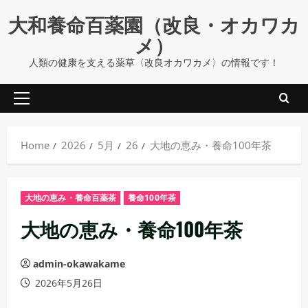
Skip
大和養命百薬園（改良・オカワカ
to
メ）
content
人類の健康を支える薬草〈改良オカワカメ〉の情報です！
Primary
Menu
Home
2026
5月
26
大地の恵み・養命100年茶
大地の恵み・養命百薬茶
養命100年茶
大地の恵み・養命100年茶
admin-okawakame
2026年5月26日