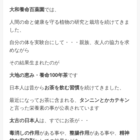
大和養命百薬園
では、
人間の命と健康を守る植物の研究と栽培を続けてきま
した、
自分の体を実験台にして・・・親族、友人の協力を求
めながら
その結果生まれたのが
大地の恵み・養命100年茶
です
日本人は昔から
お茶を飲む習慣
を続けてきました、
最近になってお茶に含まれる、
タンニンとかカテキン
と言った栄養素の事が公表されています
太古の日本人
は、すでにお茶が・・
毒消しの作用
がある事や、
整腸作用
がある事や、
精神