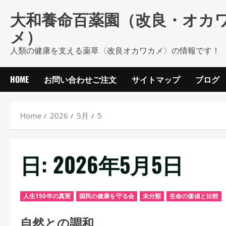
Skip
大和養命百薬園（改良・オカ
to
メ）
content
人類の健康を支える薬草〈改良オカワカメ〉の情報です！
HOME
お問い合わせご注文
サイトマップ
ブログ
Home
2026
5月
5
日:
2026年5月5日
人生150年の真実
国民の健康を守る会
未分類
生命の価値と比較
自然との調和