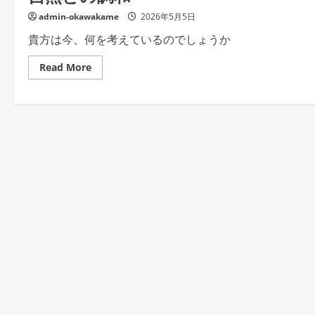
admin-okawakame
2026年5月5日
貴方は今、何を考えているのでしょうか
Read
Read More
more
about
自
然
と
の
調
和