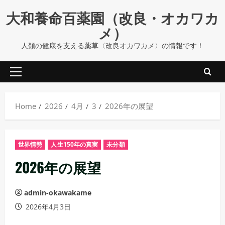
Skip
大和養命百薬園（改良・オカワカ
to
メ）
content
人類の健康を支える薬草〈改良オカワカメ〉の情報です！
Primary
Menu
Home
2026
4月
3
2026年の展望
世界情勢
人生150年の真実
未分類
2026年の展望
admin-okawakame
2026年4月3日