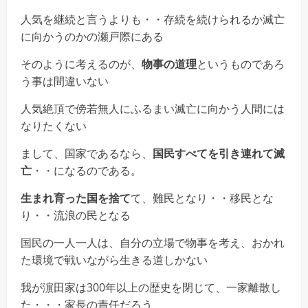
人気を継続と言うよりも・・存続を続けられるか滅亡
に向かうのかの瀬戸際にある
そのように考えるのが、
物事の道理
というものであろ
う事は間違いない
人気絶頂で傍若無人にふるまい滅亡に向かう人間には
なりたくない
まして、国家であるなら、
国民すべてを引き連れて滅
亡
・・になるのである。
生まれ育った国を捨て
て、難民となり・・移民とな
り・・流浪の民となる
国民の一人一人は、自分の立場で物事を考え、おかれ
た環境で戦いながら生きる道しかない
我が濵田家は300年以上の歴史を閉じて、一家離散し
た・・・家長の責任だろう