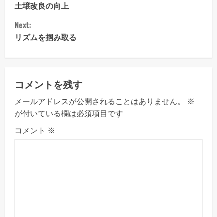
o
土壌改良の向上
Next:
n
リズムを掴み取る
t
i
コメントを残す
n
メールアドレスが公開されることはありません。
※
u
が付いている欄は必須項目です
e
コメント
※
R
e
a
d