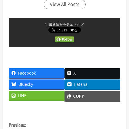
View All Posts
＼ 最新情報をチェック ／
Facebook
X
Bluesky
Hatena
LINE
COPY
C
Previous: