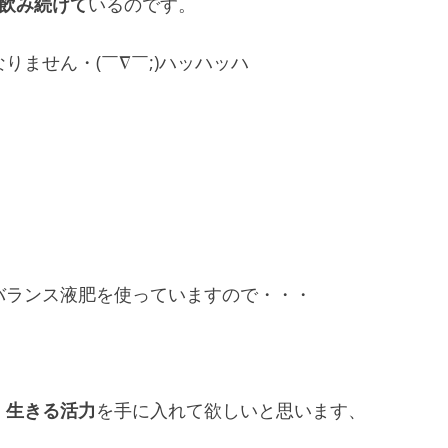
飲み続けて
いるのです。
りません・(￣∇￣;)ハッハッハ
バランス液肥を使っていますので・・・
、
生きる活力
を手に入れて欲しいと思います、