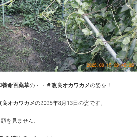
和養命百薬草
の・・
＃改良オカワカメ
の姿を！
改良オカワカメ
の2025年8月13日の姿です、
に類を見ません、