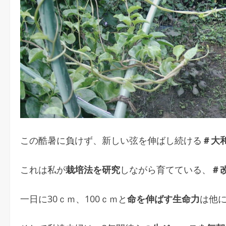
この酷暑に負けず、新しい弦を伸ばし続ける
＃大
これは私が
栽培法を研究
しながら育てている、
＃
一日に30ｃｍ、100ｃｍと
命を伸ばす生命力
は他